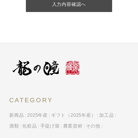
入力内容確認へ
CATEGORY
新商品
2025年産
ギフト（2025年産）
加工品
酒類
化粧品
手提げ袋
農業資材
その他