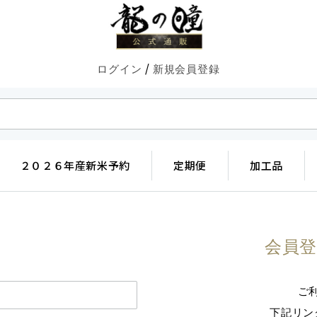
/
ログイン
新規会員登録
２０２６年産新米予約
定期便
加工品
会員
ご
下記リン