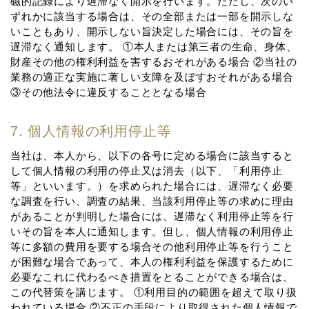
磁的記録により遅滞なく開⽰を⾏います。ただし、次のい
ずれかに該当する場合は、その全部または⼀部を開⽰しな
いこともあり、開⽰しない旨決定した場合には、その旨を
遅滞なく通知します。 ①本⼈または第三者の⽣命、⾝体、
財産その他の権利利益を害するおそれがある場合 ②当社の
業務の適正な実施に著しい⽀障を及ぼすおそれがある場合
③その他法令に違反することとなる場合
7. 個⼈情報の利⽤停⽌等
当社は、本⼈から、以下の各号に定める場合に該当すると
して個⼈情報の利⽤の停⽌⼜は消去（以下、「利⽤停⽌
等」といいます。）を求められた場合には、遅滞なく必要
な調査を⾏い、調査の結果、当該利⽤停⽌等の求めに理由
があることが判明した場合には、遅滞なく利⽤停⽌等を⾏
いその旨を本⼈に通知します。但し、個⼈情報の利⽤停⽌
等に多額の費⽤を要する場合その他利⽤停⽌等を⾏うこと
が困難な場合であって、本⼈の権利利益を保護するために
必要なこれに代わるべき措置をとることができる場合は、
この代替策を講じます。 ①利⽤⽬的の範囲を超えて取り扱
われている場合 ②不正の⼿段により取得された個⼈情報で