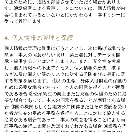
向上のために、通話を録⾳させていただく場合がありま
す。通話録⾳による⾳声データについては、個⼈情報が内
容に含まれているといないとにかかわらず、本ポリシーに
従って管理します。
4. 個⼈情報の管理と保護
個⼈情報の管理は厳重に⾏うこととし、次に掲げる場合を
除き、本⼈の同意がない限り、第三者に対しデータを開
⽰・提供することはいたしません。また、安全性を考慮
し、個⼈情報への不正アクセス、個⼈情報の紛失、破壊、
改ざん及び漏えい等のリスクに対する予防並びに是正に関
する対策を講じます。 ①⼈の⽣命、⾝体⼜は財産の保護の
ために必要な場合であって、本⼈の同意を得ることが困難
である場合 ②公衆衛⽣の向上または財産の保護のために必
要な場合であって、本⼈の同意を得ることが困難である場
合 ③国の機関もしくは地⽅公共団体またはその委託を受け
た者が法令の定める事務を遂⾏することに対して協⼒する
必要がある場合であって、本⼈の同意を得ることにより当
該事務の遂⾏に⽀障を及ぼすおそれがある場合 ④業務を円