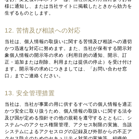
様に通知し、または当社サイトに掲載したときから効⼒を
⽣ずるものとします。
12. 苦情及び相談への対応
当社は、個⼈情報の取扱いに関する苦情及び相談への適切
かつ迅速な対応に努めます。また、当社が保有する開⽰対
象個⼈情報の開⽰等の求め（利⽤⽬的の通知、開⽰、訂
正・追加または削除、利⽤または提供の停⽌）を受け付け
ます。開⽰等の求めにつきましては、「お問い合わせ窓
⼝」までご連絡ください。
13. 安全管理措置
当社は、当社が事業の⽤に供するすべての個⼈情報を適正
かつ安全に取り扱うため、個⼈情報の取扱いに関する法令
及び国が定める指針その他の規範を遵守するとともに、シ
ステムへのアクセス権限管理、アクセス制限の実施、当該
システムによるアクセスログの記録及び外部からの不正ア
クセス防⽌のためのセキュリティ対策の実施等、組織的、