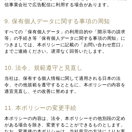
信事業会社で広告配信に利⽤する場合があります。
9. 保有個⼈データに関する事項の周知
すべての「保有個⼈データ」の利⽤⽬的や「開⽰等の請求
等」の⼿続き等「保有個⼈データに関する事項の周知」に
つきましては、本ポリシーに記載の「お問い合わせ窓⼝」
までご連絡ください。遅滞なく回答いたします。
10. 法令、規範遵守と⾒直し
当社は、保有する個⼈情報に関して適⽤される⽇本の法
令、その他規範を遵守するとともに、本ポリシーの内容を
適宜⾒直し、その改善に努めます。
11. 本ポリシーの変更⼿続
本ポリシーの内容は、法令、本ポリシーその他別段の定め
がある場合を除き、変更することができるものとします。
なお、変更後の本ポリシーは、当社所定の⽅法によりお客