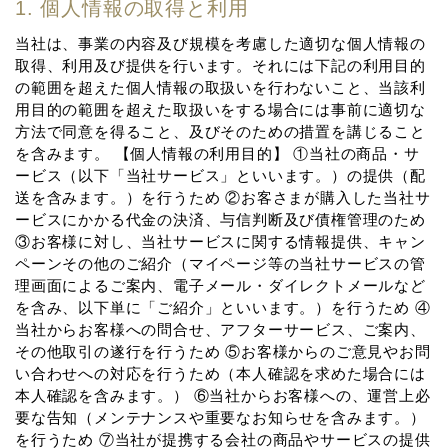
1. 個⼈情報の取得と利⽤
当社は、事業の内容及び規模を考慮した適切な個⼈情報の
取得、利⽤及び提供を⾏います。それには下記の利⽤⽬的
の範囲を超えた個⼈情報の取扱いを⾏わないこと、当該利
⽤⽬的の範囲を超えた取扱いをする場合には事前に適切な
⽅法で同意を得ること、及びそのための措置を講じること
を含みます。 【個⼈情報の利⽤⽬的】 ①当社の商品・サ
ービス（以下「当社サービス」といいます。）の提供（配
送を含みます。）を⾏うため ②お客さまが購⼊した当社サ
ービスにかかる代⾦の決済、与信判断及び債権管理のため
③お客様に対し、当社サービスに関する情報提供、キャン
ペーンその他のご紹介（マイページ等の当社サービスの管
理画⾯によるご案内、電⼦メール・ダイレクトメールなど
を含み、以下単に「ご紹介」といいます。）を⾏うため ④
当社からお客様への問合せ、アフターサービス、ご案内、
その他取引の遂⾏を⾏うため ⑤お客様からのご意⾒やお問
い合わせへの対応を⾏うため（本⼈確認を求めた場合には
本⼈確認を含みます。） ⑥当社からお客様への、運営上必
要な告知（メンテナンスや重要なお知らせを含みます。）
を⾏うため ⑦当社が提携する会社の商品やサービスの提供