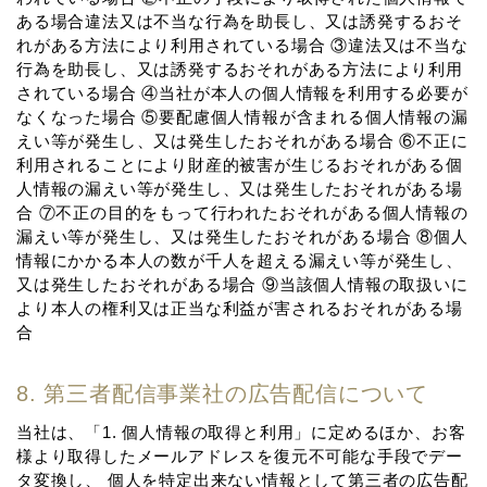
ある場合違法⼜は不当な⾏為を助⻑し、⼜は誘発するおそ
れがある⽅法により利⽤されている場合 ③違法⼜は不当な
⾏為を助⻑し、⼜は誘発するおそれがある⽅法により利⽤
されている場合 ④当社が本⼈の個⼈情報を利⽤する必要が
なくなった場合 ⑤要配慮個⼈情報が含まれる個⼈情報の漏
えい等が発⽣し、⼜は発⽣したおそれがある場合 ⑥不正に
利⽤されることにより財産的被害が⽣じるおそれがある個
⼈情報の漏えい等が発⽣し、⼜は発⽣したおそれがある場
合 ⑦不正の⽬的をもって⾏われたおそれがある個⼈情報の
漏えい等が発⽣し、⼜は発⽣したおそれがある場合 ⑧個⼈
情報にかかる本⼈の数が千⼈を超える漏えい等が発⽣し、
⼜は発⽣したおそれがある場合 ⑨当該個⼈情報の取扱いに
より本⼈の権利⼜は正当な利益が害されるおそれがある場
合
8. 第三者配信事業社の広告配信について
当社は、「1. 個⼈情報の取得と利⽤」に定めるほか、お客
様より取得したメールアドレスを復元不可能な⼿段でデー
タ変換し、 個⼈を特定出来ない情報として第三者の広告配