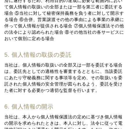
滑に遂⾏するため、利⽤⽬的の達成に必要な範囲内におい
て個⼈情報の取扱いの全部または⼀部を第三者に委託する
場合 ⑤当社に対して秘密保持義務を負う者に対して開⽰す
る場合 ⑥合併、営業譲渡その他の事由による事業の承継に
伴って個⼈情報が提供される場合 ⑦個⼈情報保護法その他
の法令により認められた場合 ⑧その他当社の各サービスに
おいて個別に定める場合
5. 個⼈情報の取扱の委託
当社は、個⼈情報の取扱いの全部⼜は⼀部を委託する場合
は、委託先としての適格性を審査するとともに、当該委託
にあたり守秘義務に関する事項等を定め、その取扱いを委
託された個⼈情報の安全管理が図られるよう、委託を受け
た者に対する必要かつ適切な監督を⾏います。
6. 個⼈情報の開⽰
当社は、本⼈から個⼈情報保護法の定めに基づき個⼈情報
の開⽰を求められたときは、本⼈に対し、法令に従って電