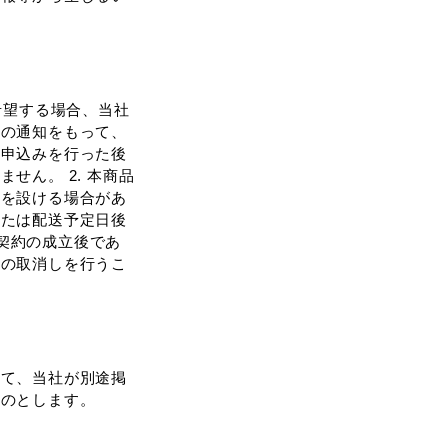
希望する場合、当社
了の通知をもって、
⼊申込みを⾏った後
ん。 2. 本商品
限を設ける場合があ
または配送予定⽇後
買契約の成⽴後であ
⽂の取消しを⾏うこ
して、当社が別途掲
ものとします。