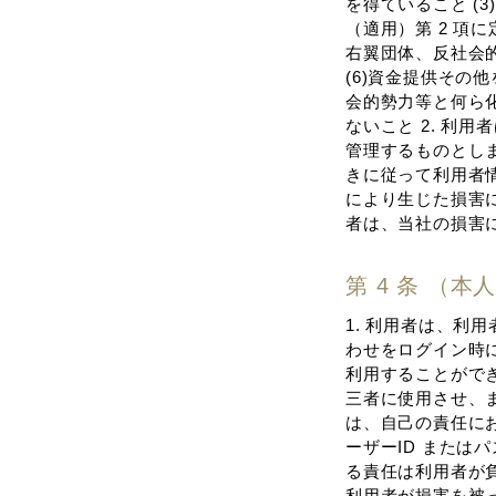
を得ていること (3
（適⽤）第 2 項
右翼団体、反社会
(6)資⾦提供そ
会的勢⼒等と何ら化
ないこと 2. 利
管理するものとしま
きに従って利⽤者
により⽣じた損害
者は、当社の損害
第 4 条 （本
1. 利⽤者は、利
わせをログイン時
利⽤することができ
三者に使⽤させ、ま
は、⾃⼰の責任に
ーザーID また
る責任は利⽤者が負
利⽤者が損害を被