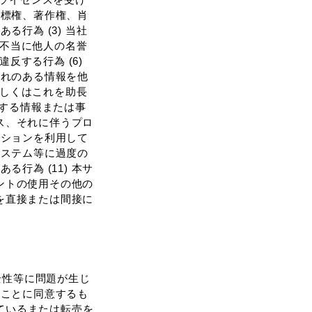
商標権、著作権、肖
⾏為 (3) 当社
 不当に他⼈の名誉
反する⾏為 (6)
それのある情報を他
もしくはこれを助⻑
反する情報または事
セス、それに伴うプロ
ーションを利⽤して
システム等に過度の
⾏為 (11) 本サ
ウントの使⽤その他の
為を直接または間接に
全性等に問題が⽣じ
いことに同意するも
ているまたは転売を