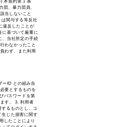
 本規約第 1 条
暴⼒団、暴⼒団員、
に該当しないこと
くは関与する等反社
約に違反したことが
任に基づいて厳重に
に、当社所定の⼿続
を⾏わなかったこと
を負わず、また利⽤
ーID との組み合
を必要とするものを
及びパスワードを第
。 3. 利⽤者
⽤するものとし、ユ
て⽣じた損害に関す
利⽤したことにより
よってログインする