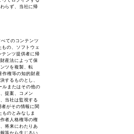
かわらず、当社に帰
すべてのコンテンツ
たもの、ソフトウェ
ンテンツ提供者に帰
的財産法によって保
テンツを複製、転
著作権等の知的財産
解決するものとし、
ールまたはその他の
ト、提案、コメン
て、当社は監視する
⽤者がその情報に関
したものとみなしま
著作者⼈格権等の権
ず、将来にわたりあ
情報等から⽣じるい