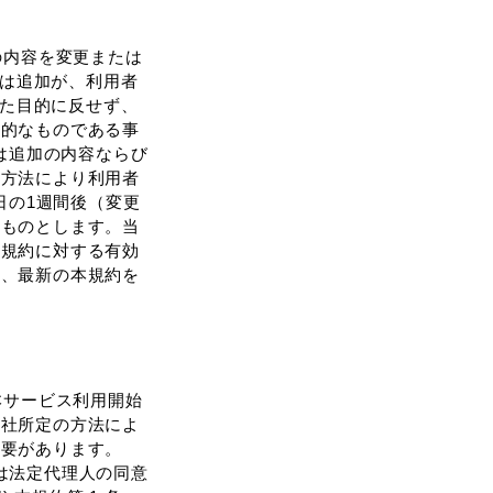
の内容を変更または
たは追加が、利⽤者
した⽬的に反せず、
理的なものである事
は追加の内容ならび
・⽅法により利⽤者
⽇の1週間後（変更
るものとします。当
本規約に対する有効
時、最新の本規約を
本サービス利⽤開始
当社所定の⽅法によ
必要があります。
たは法定代理⼈の同意