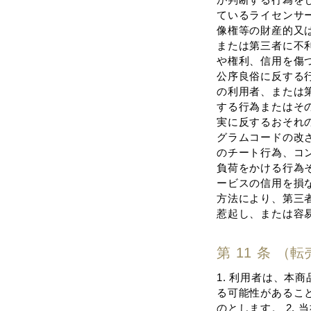
ているライセンサ
像権等の財産的⼜は
または第三者に不利
や権利、信⽤を傷つ
公序良俗に反する
の利⽤者、または第
する⾏為またはその
実に反するおそれの
グラムコードの改
のチート⾏為、コ
負荷をかける⾏為そ
ービスの信⽤を損な
⽅法により、第三者
惹起し、または容易
第 11 条 （
1. 利⽤者は、
る可能性があるこ
のとします。 2.