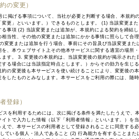
本規約の変更）
の各号に掲げる事項について、当社が必要と判断する場合、本規約
変更」といいます。）できるものとします。 (1) 当該変更ま
る事項 (2) 当該変更または追加が、本規約による契約を締結
の相当性、その他の変更または追加にかかる事情に照らして合
前項の変更または追加を⾏う場合、事前にその旨及び当該変更また
期を、本ウェブサイト上その他本サービスに関する適宜の場所
ます。 3. 変更後の本規約は、当該変更後の規約が掲⽰された
定する場合には当該指定時点とします。）からその効⼒を⽣じ
規約の変更後も本サービスを使い続けることにより、変更後の
意をしたものとみなします。本サービスをご利⽤の際には、随
⽤者登録）
サービスを利⽤するためには、次に掲げる条件を満たしたうえで、
サイトで⼊⼒した情報（以下「利⽤者情報」といいます。）を
うえで、本サービスの利⽤者として登録されることに同意する
在住している個⼈・法⼈であること (2) ⾏為能⼒を有することま