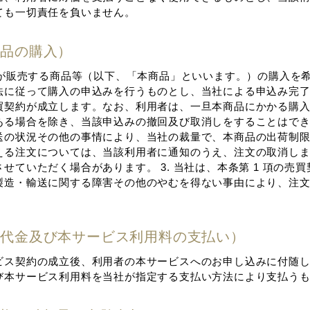
ても⼀切責任を負いません。
本商品の購⼊）
当社が販売する商品等（以下、「本商品」といいます。）の購⼊を
法に従って購⼊の申込みを⾏うものとし、当社による申込み完
買契約が成⽴します。なお、利⽤者は、⼀旦本商品にかかる購
る場合を除き、当該申込みの撤回及び取消しをすることはできませ
送の状況その他の事情により、当社の裁量で、本商品の出荷制
える注⽂については、当該利⽤者に通知のうえ、注⽂の取消し
せていただく場合があります。 3. 当社は、本条第 1 項の売
製造・輸送に関する障害その他のやむを得ない事由により、注
売買代⾦及び本サービス利⽤料の⽀払い）
ビス契約の成⽴後、利⽤者の本サービスへのお申し込みに付随
び本サービス利⽤料を当社が指定する⽀払い⽅法により⽀払う