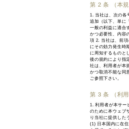
第 2 条 （
1. 当社は、次
追加（以下、単に「
⼀般の利益に適合す
かつ必要性、内容
項 2. 当社は、
にその効⼒発⽣時
に周知するものとし
後の規約により指
社は、利⽤者が本
かつ取消不能な同
ご参照下さい。
第 3 条 （利
1. 利⽤者が本
のために本ウェブ
り当社に提供した
(1) ⽇本国内に