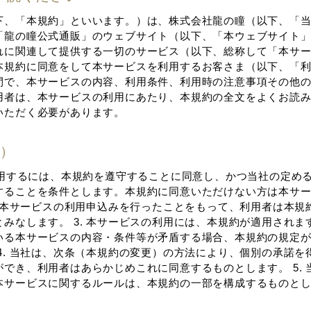
下、「本規約」といいます。）は、株式会社龍の瞳（以下、「
「龍の瞳公式通販」のウェブサイト（以下、「本ウェブサイト
れに関連して提供する⼀切のサービス（以下、総称して「本サ
本規約に同意をして本サービスを利⽤するお客さま（以下、「
間で、本サービスの内容、利⽤条件、利⽤時の注意事項その他
⽤者は、本サービスの利⽤にあたり、本規約の全⽂をよくお読
いただく必要があります。
⽤）
を利⽤するには、本規約を遵守することに同意し、かつ当社の定め
することを条件とします。本規約に同意いただけない⽅は本サ
者が本サービスの利⽤申込みを⾏ったことをもって、利⽤者は本規
みなします。 3. 本サービスの利⽤には、本規約が適⽤されま
いる本サービスの内容・条件等が⽭盾する場合、本規約の規定
4. 当社は、次条（本規約の変更）の⽅法により、個別の承諾を
でき、利⽤者はあらかじめこれに同意するものとします。 5. 
本サービスに関するルールは、本規約の⼀部を構成するものと