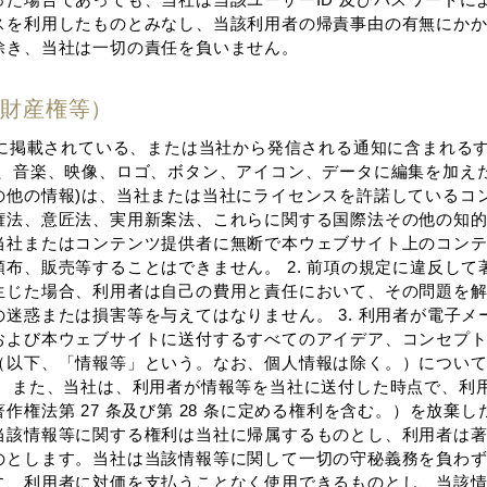
スを利⽤したものとみなし、当該利⽤者の帰責事由の有無にか
除き、当社は⼀切の責任を負いません。
知的財産権等）
イトに掲載されている、または当社から発信される通知に含まれる
料、⾳楽、映像、ロゴ、ボタン、アイコン、データに編集を加え
の他の情報)は、当社または当社にライセンスを許諾しているコ
権法、意匠法、実⽤新案法、これらに関する国際法その他の知
当社またはコンテンツ提供者に無断で本ウェブサイト上のコン
布、販売等することはできません。 2. 前項の規定に違反して
⽣じた場合、利⽤者は⾃⼰の費⽤と責任において、その問題を
迷惑または損害等を与えてはなりません。 3. 利⽤者が電⼦メ
および本ウェブサイトに送付するすべてのアイデア、コンセプ
（以下、「情報等」という。なお、個⼈情報は除く。）につい
。 また、当社は、利⽤者が情報等を当社に送付した時点で、利
作権法第 27 条及び第 28 条に定める権利を含む。）を放棄
当該情報等に関する権利は当社に帰属するものとし、利⽤者は
のとします。当社は当該情報等に関して⼀切の守秘義務を負わ
に、利⽤者に対価を⽀払うことなく使⽤できるものとし、当該