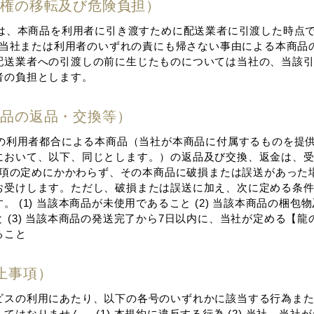
所有権の移転及び危険負担）
有権は、本商品を利⽤者に引き渡すために配送業者に引渡した時点
. 当社または利⽤者のいずれの責にも帰さない事由による本商品
配送業者への引渡しの前に⽣じたものについては当社の、当該
者の負担とします。
本商品の返品・交換等）
⽴後の利⽤者都合による本商品（当社が本商品に付属するものを提
において、以下、同じとします。）の返品及び交換、返⾦は、
、前項の定めにかかわらず、その本商品に破損または誤送があった
お受けします。ただし、破損または誤送に加え、次に定める条
。 (1) 当該本商品が未使⽤であること (2) 当該本商品の梱包
 (3) 当該本商品の発送完了から7⽇以内に、当社が定める【
ること
禁⽌事項）
ビスの利⽤にあたり、以下の各号のいずれかに該当する⾏為ま
てはなりません。 (1) 本規約に違反する⾏為 (2) 当社、当社