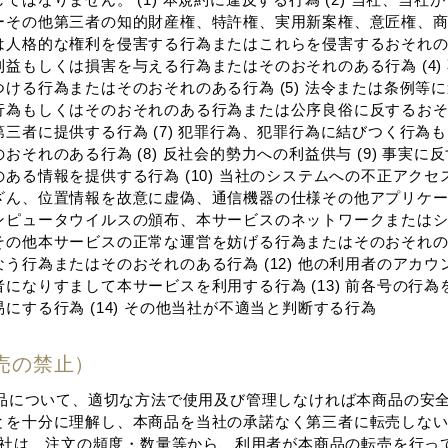
ーその他第三者の知的財産権、特許権、実⽤新案権、意匠権、
⼈格的な権利を侵害する⾏為またはこれらを侵害するおそれのある
益もしくは損害を与える⾏為またはそのおそれのある⾏為 (4)
ける⾏為またはそのおそれのある⾏為 (5) 法令または条例等に違
⾏為もしくはそのおそれのある⾏為または公序良俗に反するお
三者に提供する⾏為 (7) 犯罪⾏為、犯罪⾏為に結びつく⾏為
おそれのある⾏為 (8) 反社会的勢⼒への利益供与 (9) 事実に
ある情報を提供する⾏為 (10) 当社のシステムへの不正アク
ざん、位置情報を故意に虚偽、通信機器の仕様その他アプリケ
ンピュータウイルスの頒布、本サービスのネットワークまたは
の他本サービスの正常な運営を妨げる⾏為またはそのおそれのある
う⾏為またはそのおそれのある⾏為 (12) 他の利⽤者のアカ
になりすまして本サービスを利⽤する⾏為 (13) 前各号の⾏
にする⾏為 (14) その他当社が不適当と判断する⾏為
転売の禁⽌）
本商品について、適切な⽅法で使⽤及び管理しなければ本商品の安
とを⼗分に理解し、本商品を当社の承諾なく第三者に転売しな
 当社は、注⽂の頻度・数量等から、利⽤者が本商品の転売を⾏っ