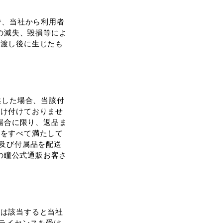
で、当社から利⽤者
の滅失、毀損等によ
引渡し後に⽣じたも
供した場合、当該付
受け付けておりませ
場合に限り、返品ま
件をすべて満たして
物及び付属品を配送
龍の瞳公式通販お客さ
たは該当すると当社
がライセンスを受け