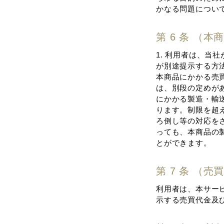
かなる問題につい
第 6 条 （
1. 利⽤者は、
が別途提⽰する⽅
本商品にかかる売
は、別段の定めがあ
にかかる製造・輸
ります。制限を超
ろ倒し等の対応をさ
っても、本商品の
とができます。
第 7 条 （
利⽤者は、本サー
⽰する売買代⾦及