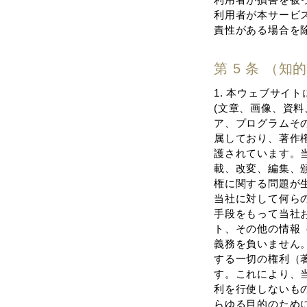
利⽤者が本サービ
責性がある場合を
第 5 条 （
1. 本ウェブサ
(⽂章、画像、資
ア、プログラムそ
属しており、著作
護されています。
載、改変、編集、頒
権に関する問題が
当社に対して何らの
⼿段をもって当社
ト、その他の情報
義務を負いません
する⼀切の権利（著
す。これにより、
利を⾏使しないも
らゆる⽬的のため