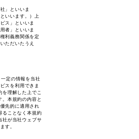
当社」といいま
」といいます。）上
ービス」といいま
利⽤者」といいま
の権利義務関係を定
みいただいたうえ
る⼀定の情報を当社
ービスを利⽤できま
約を理解した上でこ
す。本規約の内容と
が優先的に適⽤され
得ることなく本規約
当社が当社ウェブサ
します。