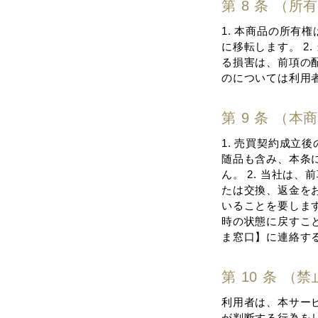
第 8 条 （
1. 本商品の所
に移転します。 2
る損害は、前項の
のについては利⽤
第 9 条 （
1. 売買契約成
随品も含み、本条
ん。 2. 当社は
たは交換、返⾦を
いることを要します
時の状態に戻すこと
ま窓⼝】に連絡す
第 10 条 （
利⽤者は、本サー
が判断する⾏為をし