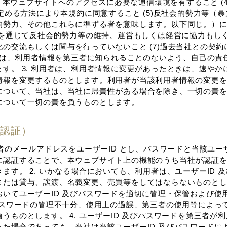
) 本ウェブサイトへのアクセスに必要な通信環境を有すること (4)
に定める⽅法により本規約に同意すること (5)反社会的勢⼒等（
的勢⼒、その他これらに準ずる者を意味します。以下同じ。）
の他を通じて反社会的勢⼒等の維持、運営もしくは経営に協⼒もし
の交流もしくは関与を⾏っていないこと (7)過去当社との契
⽤者は、利⽤者情報を第三者に知られることのないよう、⾃⼰の責
す。 3. 利⽤者は、利⽤者情報に変更があったときは、速やか
情報を変更するものとします。利⽤者が当該利⽤者情報の変更
について、当社は、当社に帰責性がある場合を除き、⼀切の責
について⼀切の責を負うものとします。
⼈認証）
⽤者のメールアドレスをユーザーID とし、パスワードと当該ユーザ
に認証することで、本ウェブサイト上の機能のうち当社が認証
ます。 2. いかなる場合においても、利⽤者は、ユーザーID 
たは貸与、譲渡、名義変更、売買等をしてはならないものとします
おいてユーザーID 及びパスワードを適切に管理・保管および使
はパスワードの管理不⼗分、使⽤上の過誤、第三者の使⽤等によっ
うものとします。 4. ユーザーID 及びパスワードを第三者が
った場合であっても、当社は当該ユーザーID 及びパスワードに