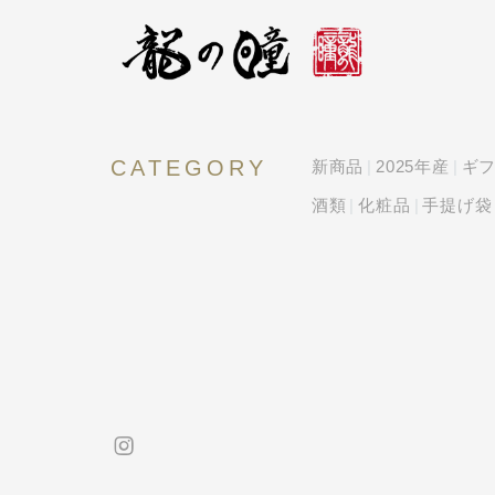
CATEGORY
新商品
2025年産
ギフ
酒類
化粧品
手提げ袋