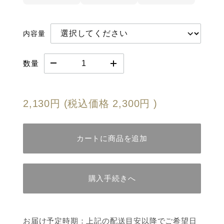
よりご希望の内容をご指定ください。
龍の瞳 栽培期間中農薬不使用米
本州・四国・九
高温・多湿・臭い厳禁
重量区分
北海道・沖縄
商品名
州
内容量
直射日光を避け、冷暗所に保存。湿気や異物
(国内産)
が入らないように袋の口をしっかり閉め、匂
短冊のし
いの強いものは側に置かないで下さい。
〜25kg
800円
1,680円
季節のご挨拶や、用途に合わせた短冊の
年産
2025年産
数量
しをご用意しております。名入れも承り
冷蔵庫保管 推奨
26〜50kg
1,600円
3,360円
ます。
お米(龍の瞳)は生鮮食品です。清潔な「密閉
国内産(島根県、栃木県、岐阜
できる容器」に移し替え、10-15度(冷蔵庫・
産地
2,130円
(税込価格
2,300円
)
野菜室等)での保管がオススメです。
県)
51〜75kg
2,400円
5,040円
メッセージカード
保管の目安
無料の定型文、または有料の自由文から
精米時期から１～２ヶ月が美味しく食べられ
76〜100kg
3,200円
6,720円
カートに商品を追加
お選びいただけます。
る期間です。徐々に味が落ちていきますので
農薬使用量 : 栽培期間中農薬不
早めにお召し上がりください。
栽培方法
使用
手提げ袋
同梱可能商品
カビに注意
化学肥料不使用・有機質肥料の
購入手続きへ
米袋には通気孔が開いており、水が入るとカ
お手渡しに最適な、龍の瞳オリジナル手
加工品（酒類・パックごはんを除く）は同梱可能
み使用
ビが発生する場合があります。濡れた手を袋
提げ袋をご用意しております。
です。商品合計重量が25kgごとに、上記送料が加
に入れたり、流し台周りの湿気の多い所では
算されます。
保管しないでください。
お米に賞味期限はありませんが
お届け予定時期：上記の配送目安以降でご希望日