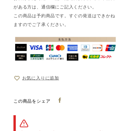
賞味期限
お米の黒い点
1-2ヶ月が美味しく食べられる
がある方は、通信欄にご記入ください。
まれにお米に黒い点がある場合があります。
期間です。
この商品は予約商品です。すぐの発送はできかね
稲の生育中に虫や気候により、米粒の表面が
影響を受けたものです。食べていただいても
ますのでご了承ください。
安全性に問題はありません。
産地品種銘柄の関係で、米袋裏
お米の色
面には、複数原料米と表記され
ていますが100%龍の瞳を使用
注意事項
しています。産地は、国内の龍
の瞳生産者の契約栽培米のブレ
お気に入りに追加
ンドです。
【数量限定で受付中】龍の瞳定期便は
この商品をシェア
こちら >>
龍の瞳®は、玄米の表皮にある旨みと栄養を
なるべく残した独自の精米の為、真っ白では
ありません。胚芽基部が一部残っています。