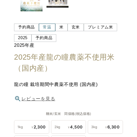
予約商品
常温
米
玄米
プレミアム米
2025
予約商品
2025年産
2025年産龍の瞳農薬不使用米
（国内産）
龍の瞳 栽培期間中農薬不使用 (国内産)
レビューを見る
精米/玄米 同価格(税込価格)
2,300
4,500
6,300
1kg
2kg
3kg
¥
¥
¥