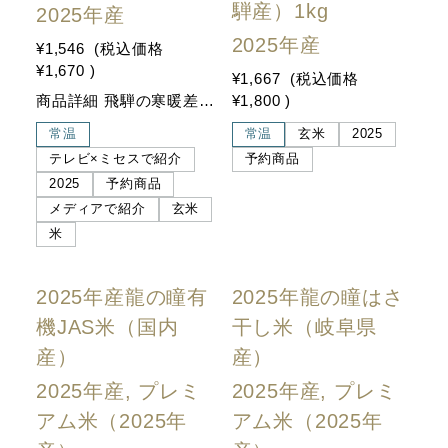
騨産）1kg
2025年産
2025年産
¥1,546
(税込価格
¥1,670
)
¥1,667
(税込価格
商品詳細 飛騨の寒暖差が大粒を作る 龍の瞳の発祥地である岐阜県飛騨地方で栽培。標高の高い飛騨地方特有の昼夜の寒暖差を活かして育てられ、他の地域で栽培されたものより比較的粒が大きいのが特徴です。
¥1,800
)
常温
常温
玄米
2025
テレビ×ミセスで紹介
予約商品
2025
予約商品
メディアで紹介
玄米
米
2025年産龍の瞳有
2025年龍の瞳はさ
機JAS米（国内
干し米（岐阜県
産）
産）
2025年産, プレミ
2025年産, プレミ
アム米（2025年
アム米（2025年