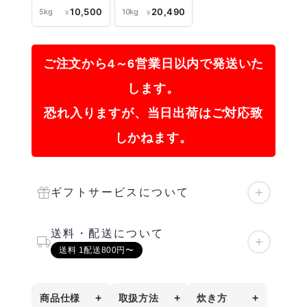
10,500
20,490
5kg
10kg
¥
¥
ご注文から4～6営業日以内で発送いた
します。
恐れ入りますが、当日出荷はご対応致
しかねます。
ギフトサービスについて
送料・配送について
APPLICATION METHOD
送料 1配送800円〜
カート画面の「
のし・メッセージカー
ド・手提げ袋はこちらから
」
(税込)
配送料金表
+
+
+
商品仕様
取扱方法
炊き方