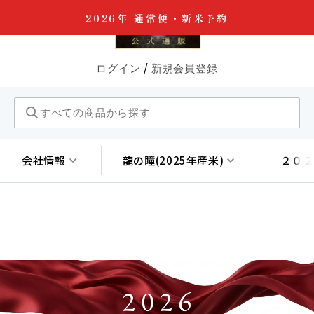
2026年 通常便・新米予約
0
/
ログイン
新規会員登録
会社情報
龍の瞳(2025年産米)
２０２