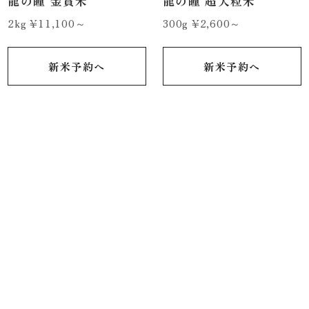
龍の瞳 金賞米
龍の瞳 超大粒米
2kg ¥11,100～
300g ¥2,600～
新米予約へ
新米予約へ