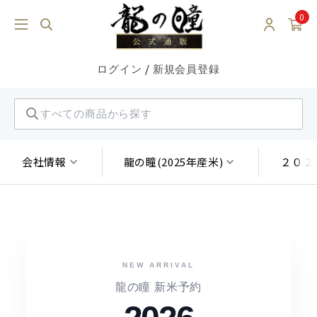
0
/
ログイン
新規会員登録
会社情報
龍の瞳(2025年産米)
２０２
NEW ARRIVAL
龍の瞳 新米予約