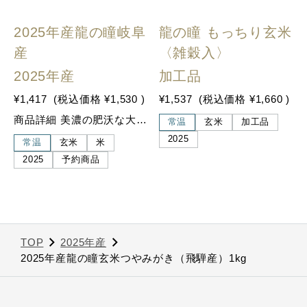
SOLD OUT
2025年産龍の瞳岐阜
龍の瞳 もっちり玄米
産
〈雑穀入〉
2025年産
加工品
¥1,417
(税込価格
¥1,530
)
¥1,537
(税込価格
¥1,660
)
商品詳細 美濃の肥沃な大地が育む 岐阜県南部である美濃地方で栽培された龍の瞳です。日本の中央に位置し、美濃の肥沃な大地と豊かな山々から湧き出る清流・長良川、木曽川の水から丹精込めて育て上げました。
常温
玄米
加工品
2025
常温
玄米
米
2025
予約商品
TOP
2025年産
2025年産龍の瞳玄米つやみがき（飛騨産）1kg